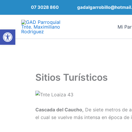
Ir
07 3028 860
gadalgarrobillo@hotmail
al
contenido
Mi Par
Abrir barra de herramientas
Sitios Turísticos
Cascada del Caucho,
De siete metros de al
el cual se vuelve más intensa en época de i