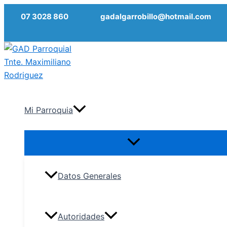
Ir
07 3028 860
gadalgarrobillo@hotmail.com
al
contenido
Mi Parroquia
Datos Generales
Autoridades