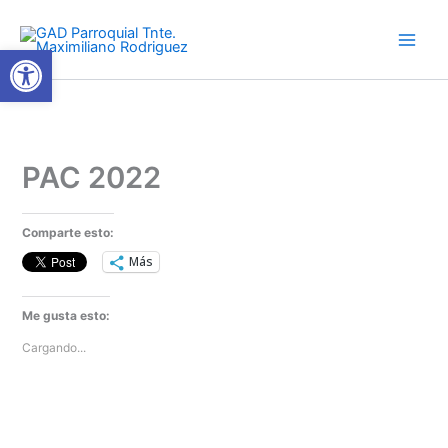
Ir
al
Abrir barra de herramientas
contenido
PAC 2022
Comparte esto:
Más
Me gusta esto:
Cargando...