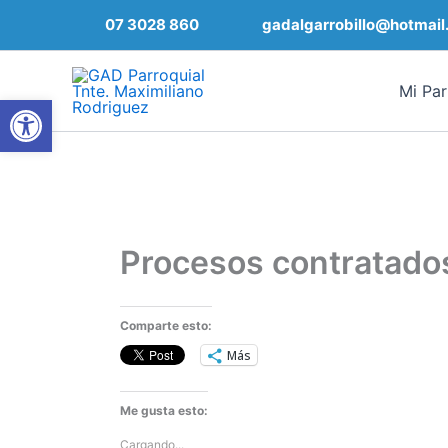
Ir
07 3028 860
gadalgarrobillo@hotmail
al
contenido
Mi Par
Abrir barra de herramientas
Procesos contratado
Comparte esto:
Más
Me gusta esto:
Cargando...