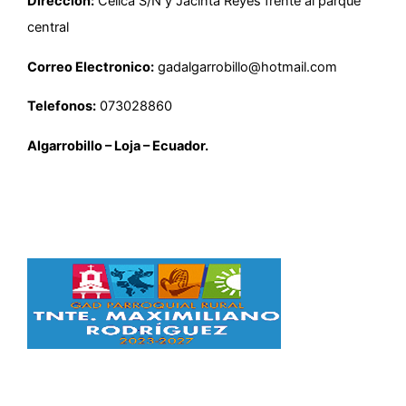
Direccion:
Celica S/N y Jacinta Reyes frente al parque
central
Correo Electronico:
gadalgarrobillo@hotmail.com
Telefonos:
073028860
Algarrobillo – Loja – Ecuador.