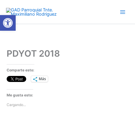
Ir
al
Abrir barra de herramientas
contenido
PDYOT 2018
Comparte esto:
Más
Me gusta esto:
Cargando...