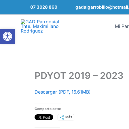
Ir
07 3028 860
gadalgarrobillo@hotmail
al
contenido
Mi Par
Abrir barra de herramientas
PDYOT 2019 – 2023
Descargar (PDF, 16.61MB)
Comparte esto:
Más